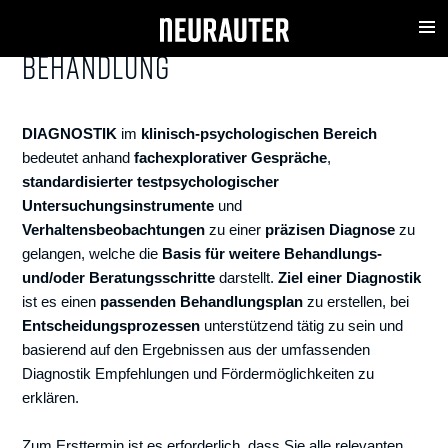
DIAGNOSTIK, BERATUNG &
MENU
BEHANDLUNG
DIAGNOSTIK
im
klinisch-psychologischen Bereich
bedeutet anhand
fachexplorativer Gespräche
,
standardisierter testpsychologischer
Untersuchungsinstrumente
und
Verhaltensbeobachtungen
zu einer
präzisen Diagnose
zu
gelangen, welche die
Basis für weitere Behandlungs-
und/oder Beratungsschritte
darstellt.
Ziel einer Diagnostik
ist es einen
passenden Behandlungsplan
zu erstellen, bei
Entscheidungsprozessen
unterstützend tätig zu sein und
basierend auf den Ergebnissen aus der umfassenden
Diagnostik Empfehlungen und Fördermöglichkeiten zu
erklären.
Zum Ersttermin ist es erforderlich, dass Sie alle relevanten