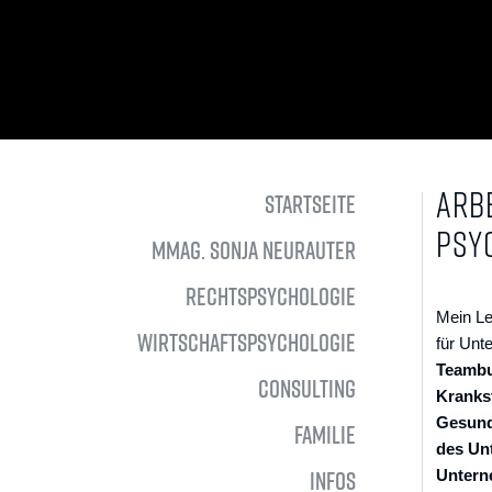
ARBE
STARTSEITE
PSY
MMAG. SONJA NEURAUTER
RECHTSPSYCHOLOGIE
Mein Le
WIRTSCHAFTS­PSYCHOLOGIE
für Unt
Teamb
CONSULTING
Kranks
Gesund
FAMILIE
des Un
Unter
INFOS