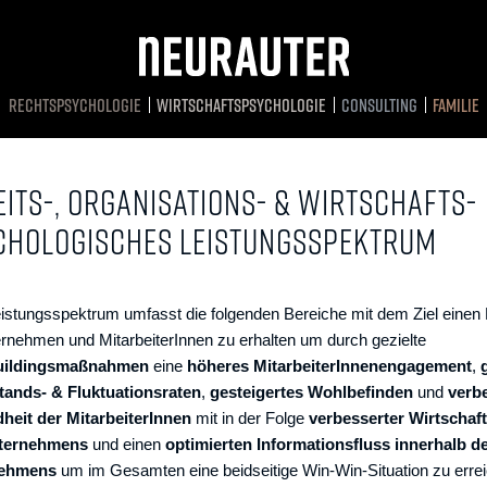
RECHTSPSYCHOLOGIE
WIRTSCHAFTS­PSYCHOLOGIE
CONSULTING
FAMILIE
ITS-, ORGANISATIONS- & WIRTSCHAFTS­
CHOLOGISCHES LEISTUNGSSPEKTRUM
istungsspektrum umfasst die folgenden Bereiche mit dem Ziel einen
ernehmen und MitarbeiterInnen zu erhalten um durch gezielte
uildingsmaßnahmen
eine
höheres MitarbeiterInnenengagement
,
tands- & Fluktuationsraten
,
gesteigertes Wohlbefinden
und
verb
heit der MitarbeiterInnen
mit in der Folge
verbesserter Wirtschaft
ternehmens
und einen
optimierten Informationsfluss
innerhalb d
nehmens
um im Gesamten eine beidseitige Win-Win-Situation zu erre