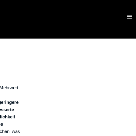
MENU
 Mehrwert
geringere
esserte
lichkeit
es
ichen, was