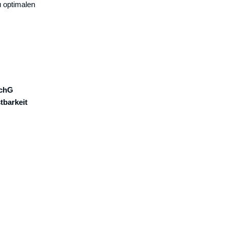
u optimalen
SchG
tbarkeit