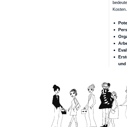
bedeutet
Kosten…
Pote
Pers
Orga
Arb
Eval
Erst
und 